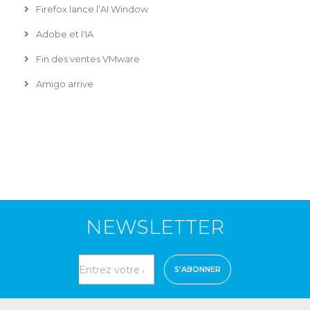
Firefox lance l’AI Window
Adobe et l'IA
Fin des ventes VMware
Amigo arrive
NEWSLETTER
S'ABONNER