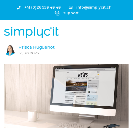
+41 (0)26 558 48 48
info@simplycit.ch
support
Prisca Huguenot
12 juin 2023