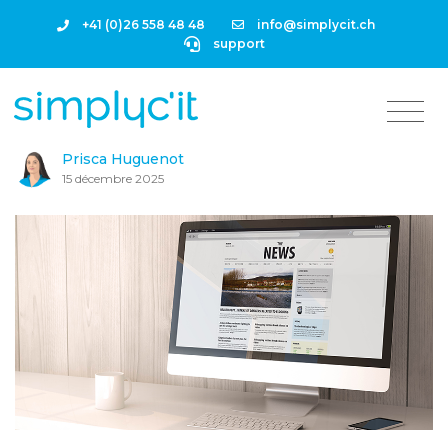
+41 (0)26 558 48 48
info@simplycit.ch
support
Prisca Huguenot
15 décembre 2025