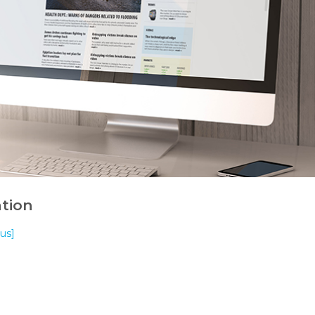
ation
lus]