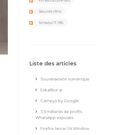
Infrastructure
(62)
Sécurité
(194)
Simplyc'IT
(18)
Liste des articles
Souveraineté numérique
Exkalibur.ai
Cameyo by Google
3,5 milliards de profils
WhatsApp exposés
Firefox lance l’AI Window