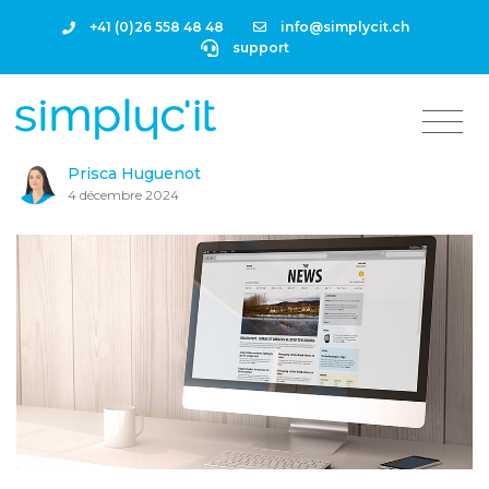
+41 (0)26 558 48 48
info@simplycit.ch
support
Prisca Huguenot
4 décembre 2024