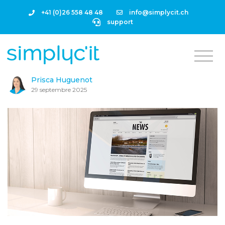
+41 (0)26 558 48 48
info@simplycit.ch
support
Prisca Huguenot
29 septembre 2025