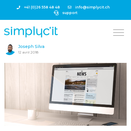
+41 (0)26 558 48 48
info@simplycit.ch
support
Joseph Silva
12 avril 2018