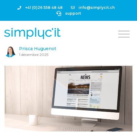
+41 (0)26 558 48 48
info@simplycit.ch
support
Prisca Huguenot
1 décembre 2025