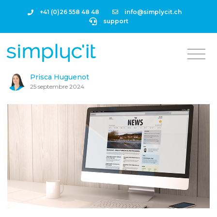
+41 (0)26 558 48 48
info@simplycit.ch
support
Prisca Huguenot
25 septembre 2024